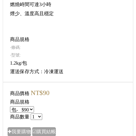
燃燒峙間可達3小時
煙少、溫度高且穩定
商品規格
‧條碼:
‧型號:
1.2kg/包
運送保存方式：冷凍運送
NT$90
商品價格
商品規格
商品數量
✚我要購物
☑購買結帳