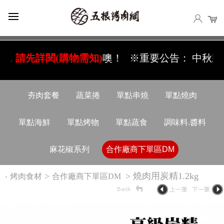
，
請先詳閱(購物需知)
噢！
※重要公告： 中秋將至，
夯肉套餐
蔬菜捲
單點串燒
單點燒肉
單點海鮮
單點烤物
單點蔬食
調味料.醬料
麻花椒系列
合作廠商下單區DM
‧
>
> 燒肉用炭精1.2kg
烤肉食材
合作廠商下單區DM