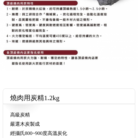
燒肉用炭精1.2kg
高級炭精
嚴選木炭製成
經攝氏800~900度高溫炭化