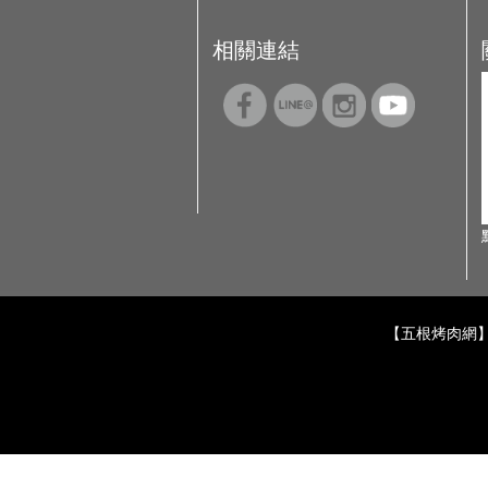
相關連結
【五根烤肉網】