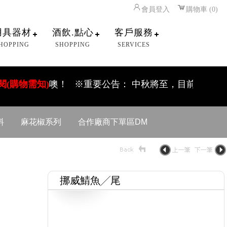
會員登入
購物車 (0)
用具器材
酒飲.點心
客戶服務
HOPPING
SHOPPING
SERVICES
需知)
噢！
※重要公告： 中秋將至，目前訂單將滿，請還沒
料
麻花椒系列
合作廠商下單區DM
挪威鯖魚╱尾