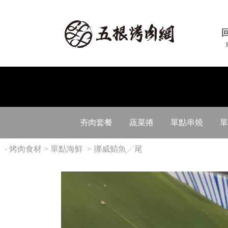
夯肉套餐
蔬菜捲
單點串燒
單
‧
烤肉食材
>
單點海鮮
> 挪威鯖魚╱尾