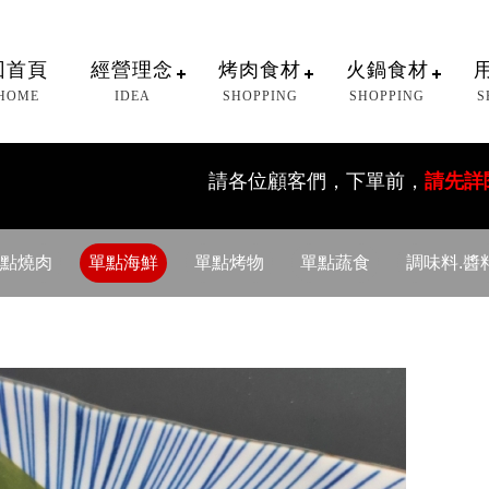
回首頁
經營理念
烤肉食材
火鍋食材
HOME
IDEA
SHOPPING
SHOPPING
S
請各位顧客們，下單前，
請先詳閱(購物
點燒肉
單點海鮮
單點烤物
單點蔬食
調味料.醬