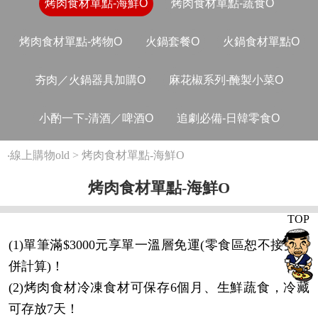
烤肉食材單點-海鮮O
烤肉食材單點-蔬食O
烤肉食材單點-烤物O
火鍋套餐O
火鍋食材單點O
夯肉／火鍋器具加購O
麻花椒系列-醃製小菜O
小酌一下-清酒／啤酒O
追劇必備-日韓零食O
‧
線上購物old
>
烤肉食材單點-海鮮O
烤肉食材單點-海鮮O
TOP
(1)單筆滿$3000元享單一溫層免運(零食區恕不接受合
併計算)！
(2)烤肉食材冷凍食材可保存6個月、生鮮蔬食，冷藏
可存放7天！