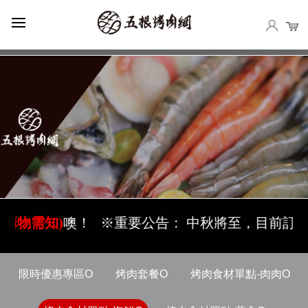
烤肉食材單點-海鮮O
購物需知)
噢！
※重要公告： 中秋將至，目前訂單將滿
限時優惠專區O
烤肉套餐O
烤肉食材單點-肉肉O